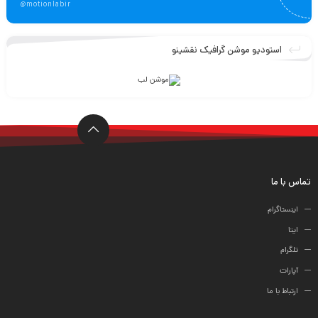
@motionlabir
استودیو موشن گرافیک نقشینو
تماس با ما
اینستاگرام
ایتا
تلگرام
آپارات
ارتباط با ما