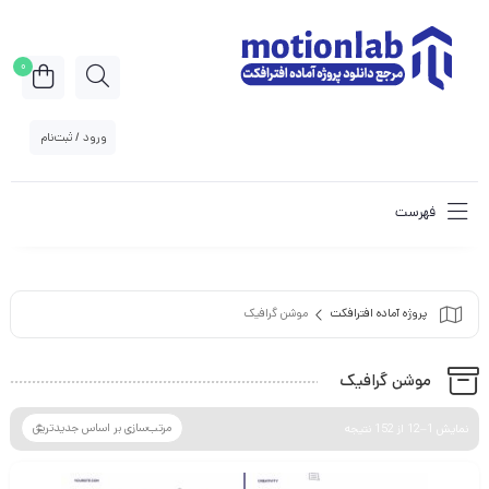
0
ورود / ثبت‌نام
فهرست
پروژه آماده افترافکت
موشن گرافیک
موشن گرافیک
نمایش 1–12 از 152 نتیجه