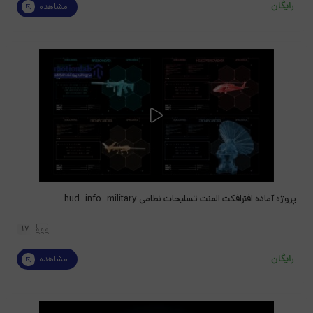
رایگان
مشاهده
پروژه آماده افترافکت المنت تسلیحات نظامی hud_info_military
17
رایگان
مشاهده