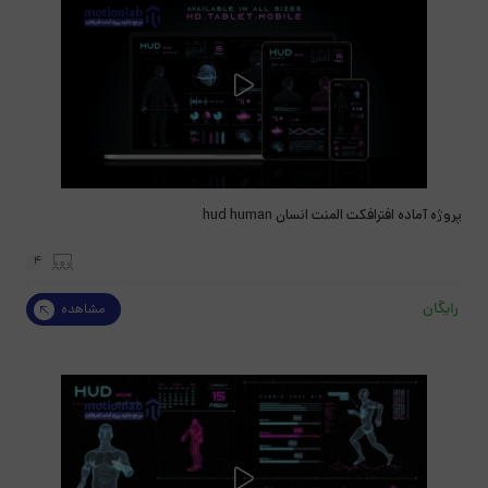
پروژه آماده افترافکت المنت انسان hud human
4
رایگان
مشاهده