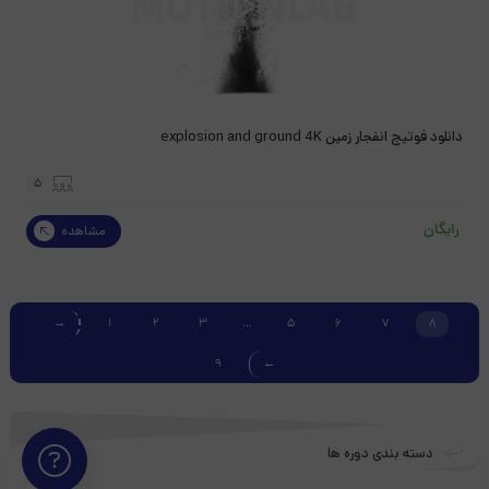
دانلود فوتیج انفجار زمین explosion and ground 4K
5
رایگان
مشاهده
→
1
2
3
…
5
6
7
8
9
←
دسته بندی دوره ها