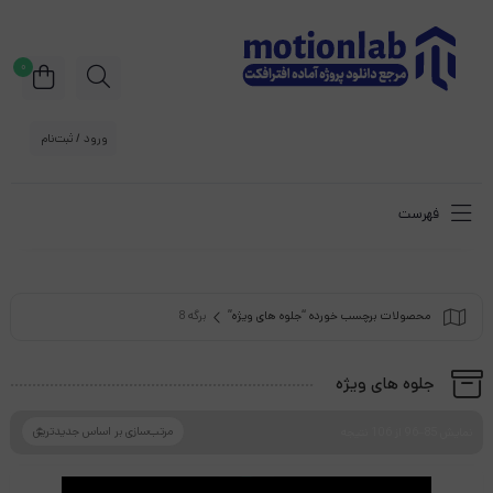
0
ورود / ثبت‌نام
فهرست
محصولات برچسب خورده “جلوه های ویژه”
برگه 8
جلوه های ویژه
نمایش 85–96 از 106 نتیجه