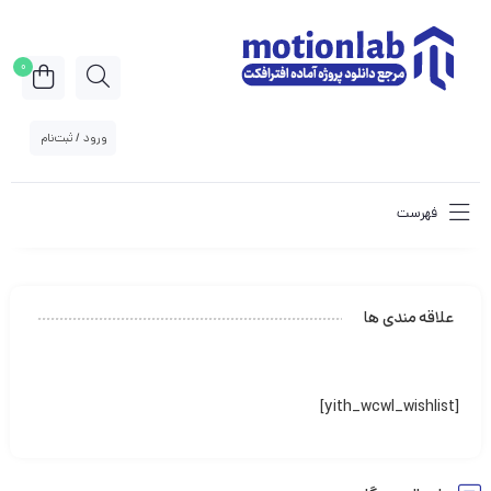
0
ورود / ثبت‌نام
فهرست
علاقه مندی ها
[yith_wcwl_wishlist]