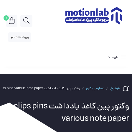
0
ورود / ثبت‌نام
فهرست
فوتیج
تصاویر وکتور
وکتور پین کاغذ یادداشت clips pins various note paper
وکتور پین کاغذ یادداشت clips pins
various note paper