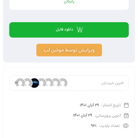
رایگان
دانلود فایل
ویرایش توسط موشن لب
آخرین خریداران
+4
تاریخ انتشار:
29 آبان 1401
آخرین بروزرسانی:
29 آبان 1401
تعداد بازدید:
961