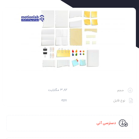
3.82 مگابایت
حجم
eps
نوع فایل
دسترسی آنی