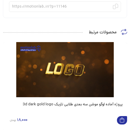
افزودن
محصولات مرتبط
به
علاقه
پروژه آماده افترافکت تیزر سرچ گوگل search engine advertisement
پروژه آماده افترافکت اینترو اینستاگرام Instagram intro
پروژه آماده لوگو موشن سه بعدی طلایی تاریک 3d dark gold logo
20,000
رایگان
تومان
18,000
تومان
مندی