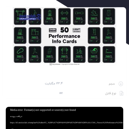
23.4 مگابایت
حجم
ae
نوع فایل
نمایشگر
Media error: Format(s) not supported or source(s) not found
ویدیو
دریافت پرونده:
https://dl.motionlab.ir/template%20after/05_%D8%A7%D9%84%D9%85%D9%86%D8%AA/1566_Fitness%20Perfomance%20Ifo/1566.