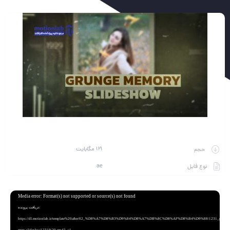
121 مگابایت
حجم
ae
نوع فایل
نمایشگر
Media error: Format(s) not supported or source(s) not found
ویدیو
دریافت پرونده:
https://dl.motionlab.ir/template%20after/02_%D8%A7%D8%B3%D9%84%D8%A7%DB%8C%D8%AF%D8%B4%D9%88/1231_grunge