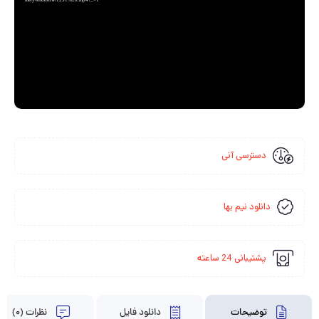
mery-slideshw/1231%20.mp4?_=1
دسترسی آنی
دانلود نیم بها
پشتیبانی 24 ساعته
توضیحات
دانلود فایل
نظرات (0)