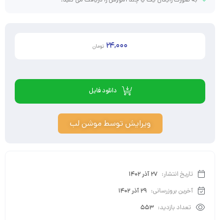
24,000
تومان
دانلود فایل
ویرایش توسط موشن لب
تاریخ انتشار:
27 آذر 1402
آخرین بروزرسانی:
29 آذر 1402
تعداد بازدید:
553