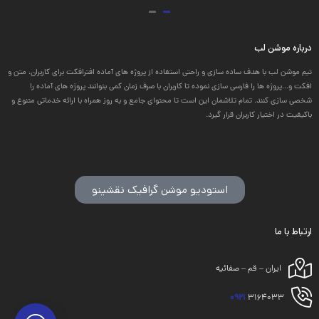
درباره موشن لب
تیم موشن لب با هدف ساده سازی و راحتی استفاده از پروژه های آماده افترافکت برای کاربران، متن و
افکت و...پروژه ها را فارسی سازی نموده تا کاربران با صرف زمان کمی بتوانند پروژه های آماده را
شخصی سازی کنند. تمام تلاشمان این است تا محتوای جامع و به روز همراه با ارائه خدماتی متنوع و
باکیفیت در اختیار کاربران قرار گیرد.
استودیو موشن گرافیک نقشینو
ارتباط با ما
ایران – قم – صفائیه
0921
3164033