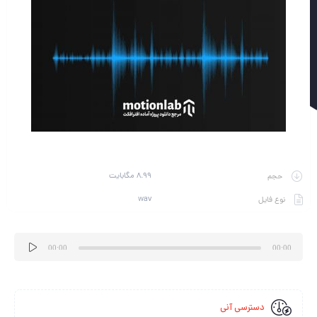
8.99 مگابایت
حجم
wav
نوع فایل
پخش‌کننده
00:00
00:00
صوت
دسترسی آنی