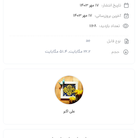
تاریخ انتشار:
17 مهر 1403
آخرین بروزرسانی:
17 مهر 1403
تعداد بازدید:
1168
ae
نوع فایل
22.2 مگابایت, 51.4 مگابایت
حجم
علی اکبر