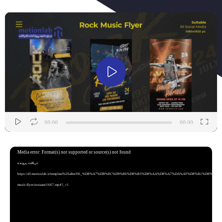
نمایشگر
ویدیو
00:00
00:00
نمایشگر
Media error: Format(s) not supported or source(s) not found
ویدیو
دریافت پرونده:
https://dl.motionlab.ir/template%20after/06_%D8%A7%DB%8C%D9%86%D8%B3%D8%AA%D8%A7%DA%AF%D8%B1%D8%A7%D9
music-flyer-instaam/1667.mp4?_=1