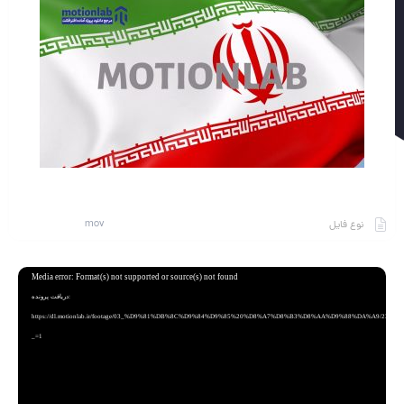
mov
نوع فایل
نمایشگر
Media error: Format(s) not supported or source(s) not found
ویدیو
دریافت پرونده:
https://dl.motionlab.ir/footage/03_%D9%81%DB%8C%D9%84%D9%85%20%D8%A7%D8%B3%D8%AA%D9%88%DA%A9/2340_iran_fl
_=1