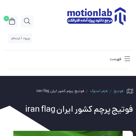
0
ورود / ثبت‌نام
فهرست
فوتیج
فیلم استوک
فوتیج پرچم کشور ایران iran flag
فوتیج پرچم کشور ایران iran flag