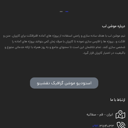
درباره موشن لب
تیم موشن لب با هدف ساده سازی و راحتی استفاده از پروژه های آماده افترافکت برای کاربران، متن و
افکت و...پروژه ها را فارسی سازی نموده تا کاربران با صرف زمان کمی بتوانند پروژه های آماده را
شخصی سازی کنند. تمام تلاشمان این است تا محتوای جامع و به روز همراه با ارائه خدماتی متنوع و
باکیفیت در اختیار کاربران قرار گیرد.
استودیو موشن گرافیک نقشینو
ارتباط با ما
ایران – قم – صفائیه
0921
3164033