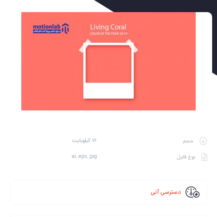
71 کیلوبایت
حجم
ai, eps, jpg
نوع فایل
دسترسی آنی