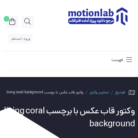
0
ورود / ثبت‌نام
فهرست
فوتیج
تصاویر وکتور
وکتور قاب عکس با برچسب living coral background
وکتور قاب عکس با برچسب living coral
background