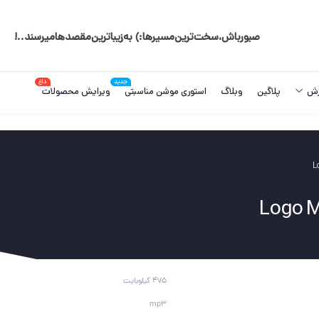
صبور‌باش‌،‌سخت‌ترین‌مسیر‌ها:) به‌زیبا‌ترین‌مقصد‌ها‌میرسند..!️
جدید
داغ
زش
پلاگین
وبلاگ
استوری موشن مناسبتی
ویرایش محصولات
475 کیلوبایت
mp3