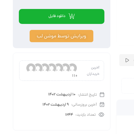
دانلود فایل
ویرایش توسط موشن لب
آخرین
خریداران
+11
تاریخ انتشار:
10 اردیبهشت 1402
آخرین بروزرسانی:
9 اردیبهشت 1402
تعداد بازدید:
1244