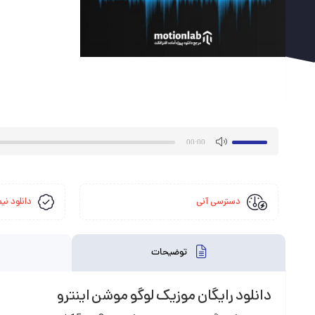
پخش‌کننده
برای
00:00
صوت
افزایش
یا
کاهش
صدا
دسترسی آنی
دانلود نیم
از
کلیدهای
بالا
توضیحات
و
پایین
دانلود رایگان موزیک لوگو موشن اینترو
استفاده
کنید.