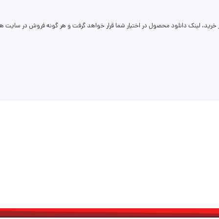
رید، لینک دانلود محصول در اختیار شما قرار خواهد گرفت و هر گونه فروش در سایت ها
پروژه آماده افترافکت لوگو
پروژه آماده افترافکت ا
logo
intro
00