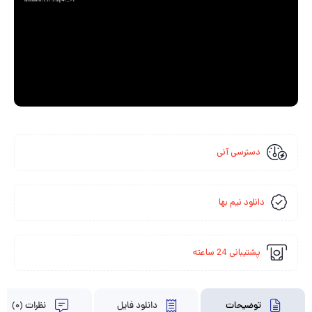
animaon/1373.mp4?_=1
دسترسی آنی
دانلود نیم بها
پشتیبانی 24 ساعته
توضیحات
دانلود فایل
نظرات (0)