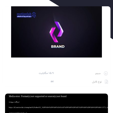
15.9 مگابایت
حجم
ae
نوع فایل
نمایشگر
Media error: Format(s) not supported or source(s) not found
ویدیو
دریافت پرونده:
https://dl.motionlab.ir/template%20after/03_%D9%84%D9%88%DA%AF%D9%88%D9%85%D9%88%D8%B4%D9%86/1373_logo-