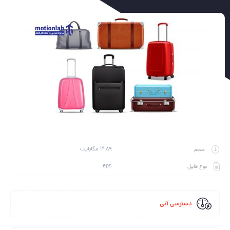
3.89 مگابایت
حجم
eps
نوع فایل
دسترسی آنی