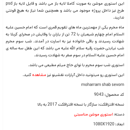
این استوری موشن به صورت کاملا لایه باز می باشد و فایل لایه باز psd
طرح نیز داخل پروژه موجود می باشد و همچنین شما نیاز به هیچ فونتی
ندارید.
ماه محرم یکی از مهمترین ماه های تقویم قمری است که امام حسین علیه
السلام امام چهارم شیعیان با 72 تن از یاران با وفایش در صحرای کربلا به
شهادت رسیدند و باقی خانواده نیز به اسارت در آمدند. شب سوم محرم
شب نیابتی حضرت رقیه سلام الله علیه می باشد که این طفل سه ساله ی
امام حسین علیه السلام در سوم صفر به شهادت رسیدند.
استوری شب سوم محرم با نوای حاج میثم مطیعی می باشد.
این استوری رو میتونید داخل آپارات نقشینو نیز
مشاهده
کنید.
moharram shab sevom
کد محصول: 9043
نسخه افترافکت: سازگار با نسخه افترافکت 2017 به بالا
دسته:
استوری موشن مناسبتی
ابعاد: 1080X1920