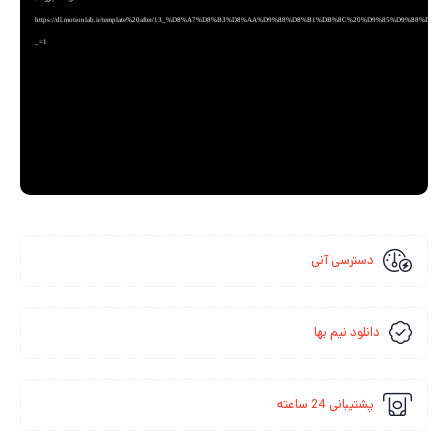
https://dl.motionlab.ir/template%20after/13_%D8%A7%D8%B3%D8%AA%D9%88%D8%B1%DB%8C%20%D9%85%D9%88%
_=1
دسترسی آنی
دانلود نیم بها
پشتیبانی 24 ساعته