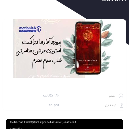
186 مگابایت
حجم
ae, psd
نوع فایل
نمایشگر
Media error: Format(s) not supported or source(s) not found
ویدیو
دریافت پرونده: