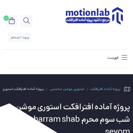
0
ورود / ثبت‌نام
فهرست
پروژه آماده افترافکت
استوری موشن مناسبتی
پروژه آماده افترافکت استوری موشن شب س
پروژه آماده افترافکت استوری موشن
شب سوم محرم moharram shab
sevom