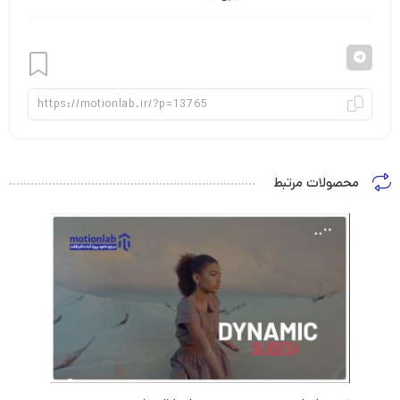
افزودن
محصولات مرتبط
به
علاقه
پروژه آماده افترافکت تیزر سرچ گوگل search engine advertisement
پروژه آماده افترافکت لوگو موشن موج مایع رنگارنگ liquid wave logo