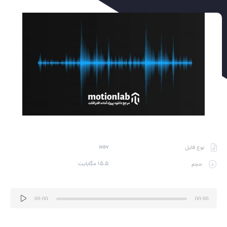
wav
نوع فایل
15.5 مگابایت
حجم
پخش‌کننده
00:00
00:00
صوت