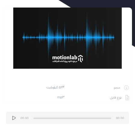
524 کیلوبایت
حجم
mp3
نوع فایل
پخش‌کننده
00:00
00:00
صوت