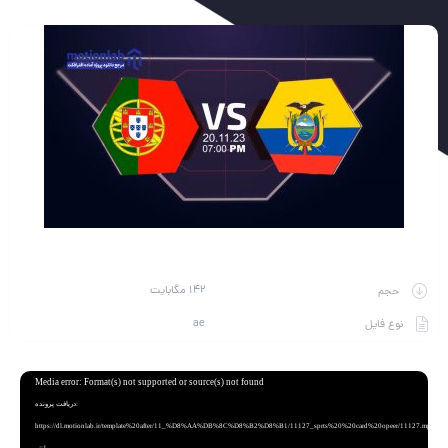
142 مگابایت
حجم
ae
نوع فایل
نمایشگر
Media error: Format(s) not supported or source(s) not found
ویدیو
دریافت پرونده:
https://dl.motionlab.ir/template%20after/11_%D8%AA%DB%8C%D8%B2%D8%B1/11127_sprts%20%20card%20opeer/11127.mp4?