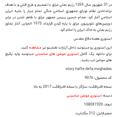
در 31 شهريور سال 1359 رژيم بعثي عراق با تصميم و طرح قبلي و با هدف
برانداختن نظام نوپاي جمهوري اسلامي جنگي تمام عيار را عليه ايران
اسلامي آغاز کرد. صدام حسين رييس جمهور عراق با ظاهر شدن در برابر
دوربين‌هاي تلويزيون عراق با پاره کردن قرارداد 1975 الجزاير، آغاز تجاوز
رژيم بعثي به خاک ايران را اعلام کرد.
استوری هفته دفاع مقدس
این استوری رو میتونید داخل آپارات نقشینو نیز
مشاهده
کنید.
برای دانلود پک کامل
استوری موشن های مناسبتی
میتونید وارد پکیج
های موشن لب بشید.
story hafte defa moghadas
کد محصول: 9076
نسخه افترافکت: سازگار با نسخه افترافکت 2017 به بالا
دسته:
استوری موشن مناسبتی
ابعاد: 1080X1920
حجم فایل: 212 مگابایت