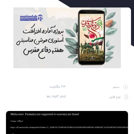
212 مگابایت
حجم
ae, mp4, psd
نوع فایل
نمایشگر
Media error: Format(s) not supported or source(s) not found
ویدیو
دریافت پرونده:
https://dl.motionlab.ir/template%20after/13_%D8%A7%D8%B3%D8%AA%D9%88%D8%B1%DB%8C%20%D9%85%D9%88%D