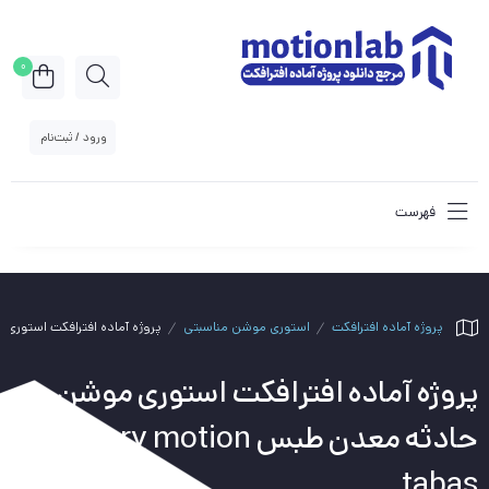
0
ورود / ثبت‌نام
فهرست
پروژه آماده افترافکت
استوری موشن مناسبتی
پروژه آماده افترافکت استوری موشن حاد
پروژه آماده افترافکت استوری موشن
حادثه معدن طبس story motion
tabas