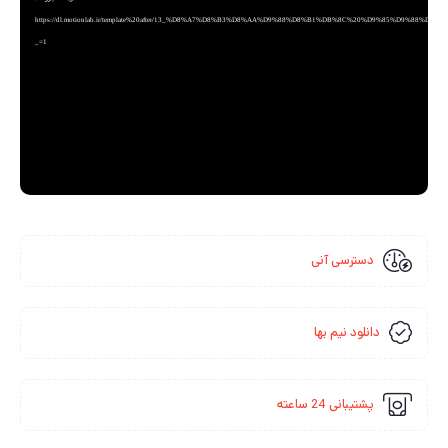
https://dl.motionlab.ir/template%20after/13_%D8%A7%D8%B3%D8%AA%D9%88%D8%B1%DB%8C%20%D9%85%D9%88%
_=1
دسترسی آنی
دانلود نیم بها
پشتیبانی 24 ساعته