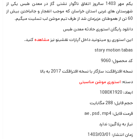
یکم مهر 1403 سالروز اتفاق ناگوار نشتی گاز در معدن طبس یکی از
شهرستان های غربی استان خراسان که موجب انفجار و جانباختن بیش از
60 تن از هموطنان عزیزمان شد از طرف تیم موشن لب تسلیت میگیم.
دانلود رایگان استوری حادثه معدن طبس
این استوری رو میتونید داخل آپارات نقشینو نیز
مشاهده
کنید.
story motion tabas
کد محصول: 9060
نسخه افترافکت: سازگار با نسخه افترافکت 2017 به بالا
دسته:
استوری موشن مناسبتی
ابعاد: 1080X1920
حجم فایل: 288 مگابایت
فرمت فایل: ae , psd , mp4
نیاز به پلاگین: ندارد
زمان انتشار: 1403/03/01