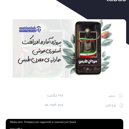
288 مگابایت
حجم
ae, mp4, psd
نوع فایل
نمایشگر
Media error: Format(s) not supported or source(s) not found
ویدیو
دریافت پرونده: