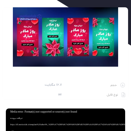
16.7 مگابایت
حجم
ae
نوع فایل
نمایشگر
Media error: Format(s) not supported or source(s) not found
ویدیو
دریافت پرونده:
https://dl.motionlab.ir/template%20after/06_%D8%A7%DB%8C%D9%86%D8%B3%D8%AA%D8%A7%DA%AF%D8%B1%D8%A7%D9%