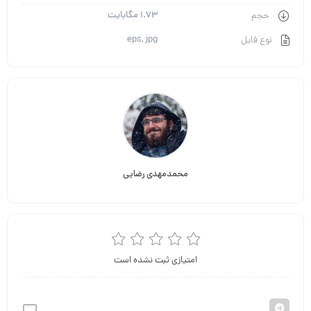
1.73 مگابایت
حجم
eps, jpg
نوع فایل
محمدمهدی رضایی
امتیازی ثبت نشده است