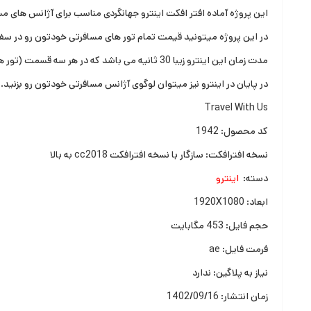
این پروژه آماده افتر افکت اینترو جهانگردی مناسب برای آژانس های مس
در این پروژه میتونید قیمت تمام تور های مسافرتی خودتون رو در سفر ها
مدت زمان این اینترو زیبا 30 ثانیه می باشد که در هر سه قسمت (تور هوایی-زمینی-دریایی) میتونید 6 کشور رو معرفی کنید و قیمت اون رو بزنید.
در پایان در اینترو نیز میتوان لوگوی آژانس مسافرتی خودتون رو بزنید.
Travel With Us
کد محصول: 1942
نسخه افترافکت: سازگار با نسخه افترافکت cc2018 به بالا
دسته:
اینترو
ابعاد: 1920X1080
حجم فایل: 453 مگابایت
فرمت فایل: ae
نیاز به پلاگین: ندارد
زمان انتشار: 1402/09/16