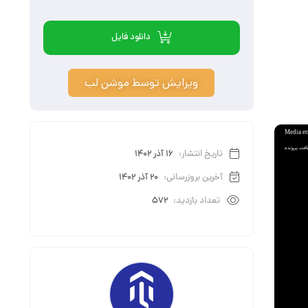
دانلود فایل
ویرایش توسط موشن لب
Media er
تاریخ انتشار:
16 آذر 1402
آخرین بروزرسانی:
20 آذر 1402
تعداد بازدید:
572