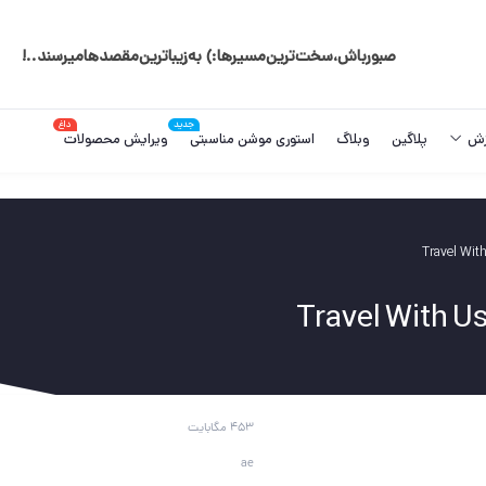
صبور‌باش‌،‌سخت‌ترین‌مسیر‌ها:) به‌زیبا‌ترین‌مقصد‌ها‌میرسند..!️
جدید
داغ
زش
پلاگین
وبلاگ
استوری موشن مناسبتی
ویرایش محصولات
453 مگابایت
ae