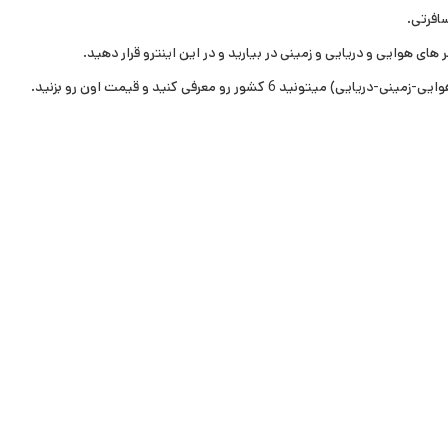
افرتی.
ی هوایی و دریایی و زمینی در بیارید و در این اینترو قرار دهید.
پروژه آماده افترافکت المنت های کارتونی elemental 2d fx
پروژه
titles pack
00