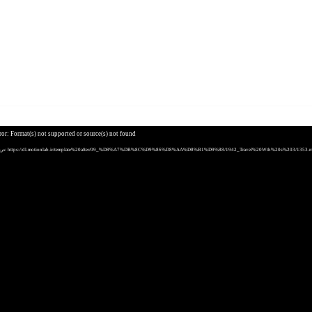
ror: Format(s) not supported or source(s) not found
پرونده: https://dl.motionlab.ir/template%20after/09_%D8%A7%DB%8C%D9%86%D8%AA%D8%B1%D9%88/1942_Travel%20Wth%20s%203/1353.mp4?_=1