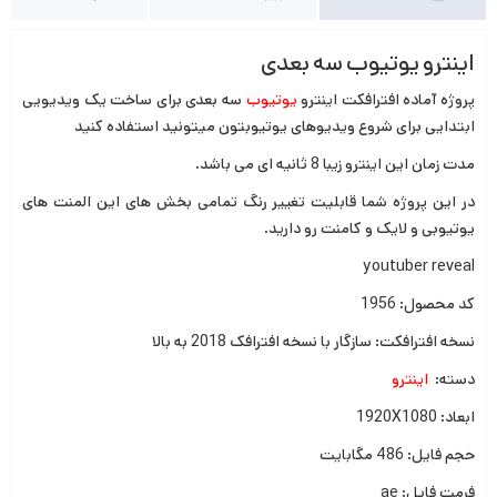
اینترو یوتیوب سه بعدی
پروژه آماده افترافکت اینترو
یوتیوب
سه بعدی برای ساخت یک ویدیویی
ابتدایی برای شروع ویدیوهای یوتیوبتون میتونید استفاده کنید
مدت زمان این اینترو زیبا 8 ثانیه ای می باشد.
در این پروژه شما قابلیت تغییر رنگ تمامی بخش های این المنت های
یوتیوبی و لایک و کامنت رو دارید.
youtuber reveal
کد محصول: 1956
نسخه افترافکت: سازگار با نسخه افترافک 2018 به بالا
دسته:
اینترو
ابعاد: 1920X1080
حجم فایل: 486 مگابایت
فرمت فایل: ae