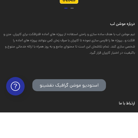
درباره موشن لب
تیم موشن لب با هدف ساده سازی و راحتی استفاده از پروژه های آماده افترافکت برای کاربران، متن و
افکت و...پروژه ها را فارسی سازی نموده تا کاربران با صرف زمان کمی بتوانند پروژه های آماده را
شخصی سازی کنند. تمام تلاشمان این است تا محتوای جامع و به روز همراه با ارائه خدماتی متنوع و
باکیفیت در اختیار کاربران قرار گیرد.
استودیو موشن گرافیک نقشینو
ارتباط با ما
ایران – قم – صفائیه
0921
3164033