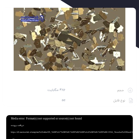
486 مگابایت
حجم
ae
نوع فایل
نمایشگر
Media error: Format(s) not supported or source(s) not found
ویدیو
دریافت پرونده:
https://dl.motionlab.ir/template%20after/09_%D8%A7%DB%8C%D9%86%D8%AA%D8%B1%D9%88/1956_Youuber%20Reeal/1956.m