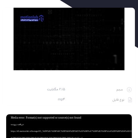
2.15 مگابایت
حجم
mp4
نوع فایل
نمایشگر
Media error: Format(s) not supported or source(s) not found
ویدیو
دریافت پرونده:
https://dl.motionlab.ir/footage/03_%D9%81%DB%8C%D9%84%D9%85%20%D8%A7%D8%B3%D8%AA%D9%88%DA%A9/234_Elemen