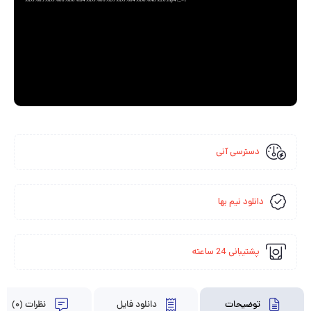
%D9%85%D9%88%D8%B4%D9%86%20%D9%84%D8%A8%20.mp4?_=1
دسترسی آنی
دانلود نیم بها
پشتیبانی 24 ساعته
توضیحات
دانلود فایل
نظرات (0)