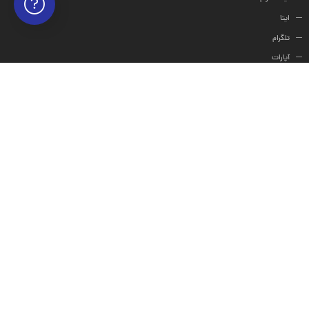
ایتا
تلگرام
آپارات
ارتباط با ما
نشان ها
درباره موشن لب
تیم موشن لب با هدف ساده سازی و راحتی استفاده از پروژه های آماده افترافکت برای کاربران، متن و
افکت و...پروژه ها را فارسی سازی نموده تا کاربران با صرف زمان کمی بتوانند پروژه های آماده را
شخصی سازی کنند. تمام تلاشمان این است تا محتوای جامع و به روز همراه با ارائه خدماتی متنوع و